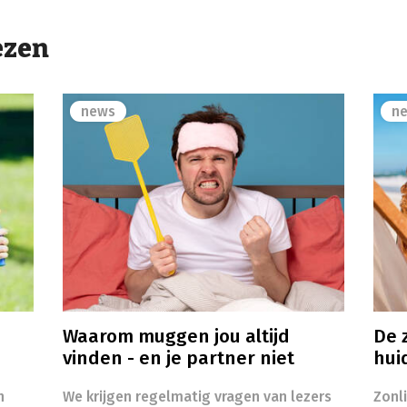
ezen
news
n
Waarom muggen jou altijd
De z
vinden - en je partner niet
hui
n
We krijgen regelmatig vragen van lezers
Zonl