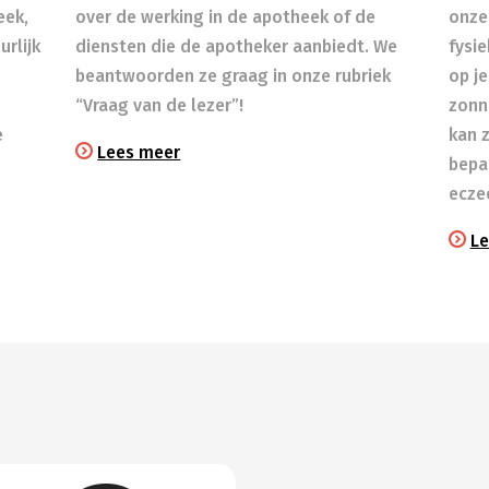
eek,
over de werking in de apotheek of de
onze
rlijk
diensten die de apotheker aanbiedt. We
fysi
beantwoorden ze graag in onze rubriek
op je
“Vraag van de lezer”!
zonn
e
kan 
Lees meer
bepa
ecze
Le