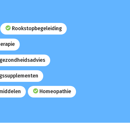
Rookstopbegeleiding
erapie
 gezondheidsadvies
gssupplementen
middelen
Homeopathie